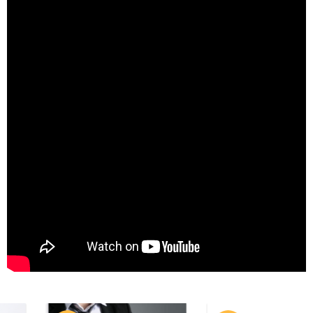
hiệu, may
vest nam
cao cấp
quần áo sơ
mi ,sang
trọng đẳng
cấp lâu năm
tại hà nội