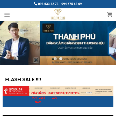
Chuyển
098 633 42 73 - 094 675 63 69
đến
nội
dung
FLASH SALE !!!!
CỬA HÀNG
SALE OFF
SALE OFF 30%
MAY VEST
20%
NAM
veston thành
phú thương